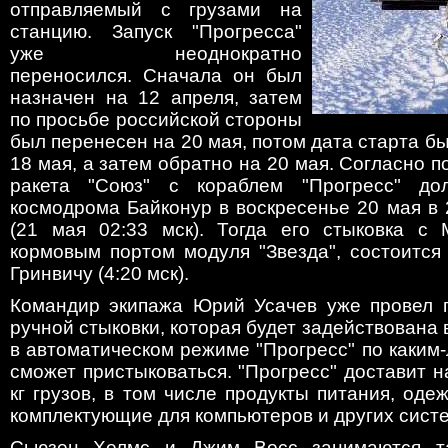
отправляемый с грузами на
станцию. Запуск "Прогресса"
уже неоднократно
переносился. Сначала он был
назначен на 12 апреля, затем
по просьбе российской стороны
был перенесен на 20 мая, потом дата старта б
18 мая, а затем обратно на 20 мая. Согласно 
ракета "Союз" с кораблем "Прогресс" до
космодрома Байконур в воскресенье 20 мая в 
(21 мая 02:33 мск). Тогда его стыковка с
кормовым портом модуля "Звезда", состоится
Гринвичу (4:20 мск).
Командир экипажа Юрий Усачев уже провел 
ручной стыковки, которая будет задействована 
в автоматическом режиме "Прогресс" по каким
сможет пристыковаться. "Прогресс" доставит 
кг грузов, в том числе продукты питания, оде
комплектующие для компьютеров и других систе
Сьюзен Хелмс и Джим Восс занимаются та