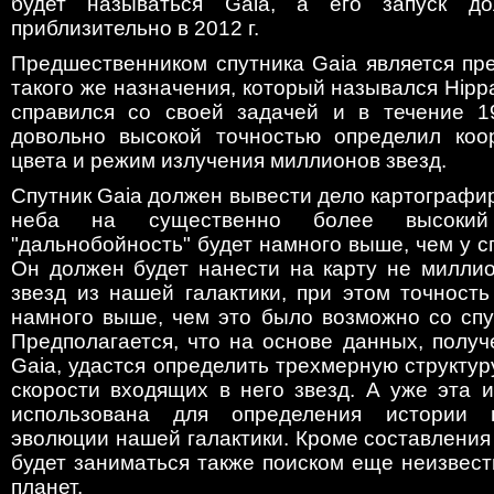
будет называться Gaia, а его запуск до
приблизительно в 2012 г.
Предшественником спутника Gaia является пр
такого же назначения, который назывался Hipp
справился со своей задачей и в течение 1
довольно высокой точностью определил коор
цвета и режим излучения миллионов звезд.
Спутник Gaia должен вывести дело картографи
неба на существенно более высокий
"дальнобойность" будет намного выше, чем у сп
Он должен будет нанести на карту не милли
звезд из нашей галактики, при этом точност
намного выше, чем это было возможно со спу
Предполагается, что на основе данных, полу
Gaia, удастся определить трехмерную структур
скорости входящих в него звезд. А уже эта 
использована для определения истории 
эволюции нашей галактики. Кроме составления 
будет заниматься также поиском еще неизвес
планет.