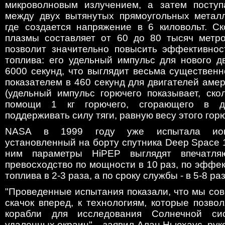
микроволновым излучением, а затем поступ
между двух вытянутых прямоугольных металл
где создается напряжение в 6 киловольт. Ск
плазмы составляет от 60 до 80 тысяч метро
позволит значительно повысить эффективнос
топлива: его удельный импульс для нового д
6000 секунд, что выглядит весьма существен
показателем в 460 секунд для двигателей аме
(удельный импульс горючего показывает, ско
помощи 1 кг горючего, сгорающего в дв
поддерживать силу тяги, равную весу этого горю
NASA в 1999 году уже испытала ионн
установленный на борту спутника Deep Space 
ним параметры HiPEP выглядят впечатля
превосходство по мощности в 10 раз, по эффе
топлива в 2-3 раза, а по сроку службы - в 5-8 раз
"Проведенные испытания показали, что мы со
скачок вперед, к технологиям, которые позво
корабли для исследования Солнечной си
удаленных окраин", - заявил Алан Ньюхаус, рук