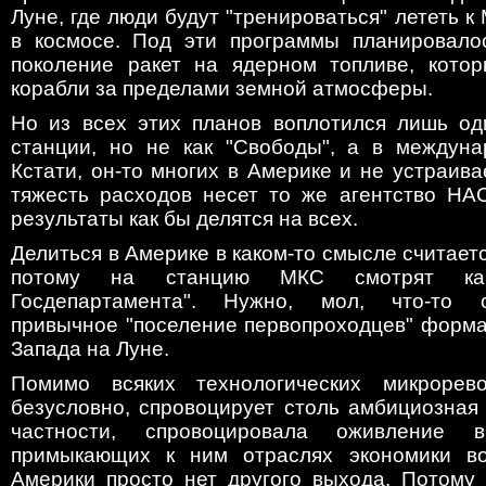
Луне, где люди будут "тренироваться" лететь к
в космосе. Под эти программы планировало
поколение ракет на ядерном топливе, кото
корабли за пределами земной атмосферы.
Но из всех этих планов воплотился лишь од
станции, но не как "Свободы", а в междун
Кстати, он-то многих в Америке и не устраива
тяжесть расходов несет то же агентство НАС
результаты как бы делятся на всех.
Делиться в Америке в каком-то смысле считает
потому на станцию МКС смотрят ка
Госдепартамента". Нужно, мол, что-то 
привычное "поселение первопроходцев" форма
Запада на Луне.
Помимо всяких технологических микрорево
безусловно, спровоцирует столь амбициозная 
частности, спровоцировала оживление
примыкающих к ним отраслях экономики во
Америки просто нет другого выхода. Потому 