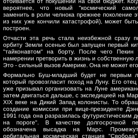
отбивается от покушений на свой бюджет. Ког
вероятнее, что новый "космический самол
заменить в роли челнока прежнее поколение э
из них уже кончили катастрофой), может быть
построен.
Отчасти эта речь стала неизбежной сразу по
орбиту Земли осенью был запущен первый кит
"тайконавтом" на борту. После чего Пекин
намерении претворить в жизнь и собственную 
Это - сильный вызов Америке. Она не может его
Формально Буш-младший будет не первым л
который провозгласит поход на Луну. Его отец
уже призывал организовать на Луне американ
затем двигаться дальше, с экспедицией на Марс
ХIХ веке на Дикий Запад колонисты. То обра
создание комиссии при вице-президенте Дэн
1991 года она разразилась футуристическим 
на пороге". В качестве долгосрочной п
обозначена высадка на Марс. Промежу
орбитальная космическая станция "Свобода