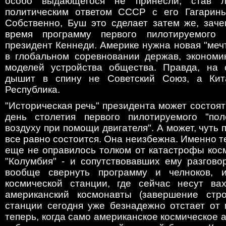
особо выдающегося не принесли, став 
политическим ответом СССР с его Гагарины
Собственно, Буш это сделает затем же, заче
время программу первого пилотируемого
президент Кеннеди. Америке нужна новая "меч
в глобальном соревновании держав, экономик
моделей устройства общества. Правда, на 
дышит в спину не Советский Союз, а Кит
Республика.
"Историческая речь" президента может состоять
день столетия первого пилотируемого "пол
воздуху при помощи двигателя". А может, чуть 
все равно состоится. Она неизбежна. Именно т
еще не оправилось толком от катастрофы кос
"Колумбия" - и сопутствовавших ему разгово
вообще свернуть программу и челноков, 
космической станции, где сейчас несут ва
американский космонавты (завершение стро
станции сегодня уже безнадежно отстает от 
теперь, когда само американское космическое а