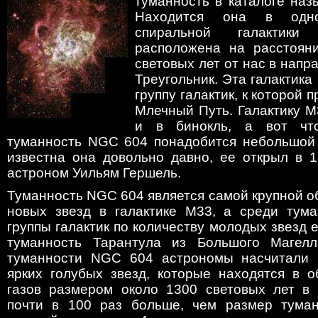
туманность в каталоге наз
Находится она в одн
спиральной галактики
расположена на расстоян
световых лет от нас в напр
Треугольник. Эта галактика
группу галактик, к которой
Млечный Путь. Галактику M
и в бинокль, а вот что
туманность NGC 604 понадобится небольшой т
известна она довольно давно, ее открыл в 1
астроном Уильям Гершель.
Туманность NGC 604 является самой крупной 
новых звезд в галактике M33, а среди тум
группы галактик по количеству молодых звезд е
туманность Тарантула из Большого Магелл
туманности NGC 604 астрономы насчитали 
ярких голубых звезд, которые находятся в о
газов размером около 1300 световых лет в 
почти в 100 раз больше, чем размер туман