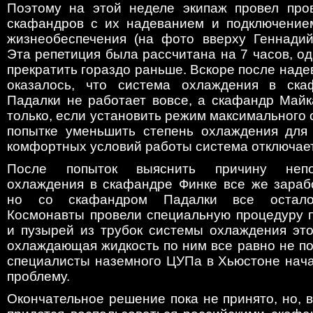
Поэтому на этой неделе экипаж провел про
скафандров с их надеванием и подключение
жизнеобеспечения (на фото вверху Геннадий
Эта репетиция была рассчитана на 7 часов, о
прекратить гораздо раньше. Вскоре после над
оказалось, что система охлаждения в ска
Падалки не работает вовсе, а скафандр Майк
только, если установить режим максимального 
попытке уменьшить степень охлаждения для
комфортных условий работы система отключает
После попыток выяснить причину непо
охлаждения в скафандре Финке все же зараб
но со скафандром Падалки все осталос
Космонавты провели специальную процедуру 
и пузырей из трубок системы охлаждения это
охлаждающая жидкость по ним все равно не по
специалисты наземного ЦУПа в Хьюстоне нача
проблему.
Окончательное решение пока не принято, но, 