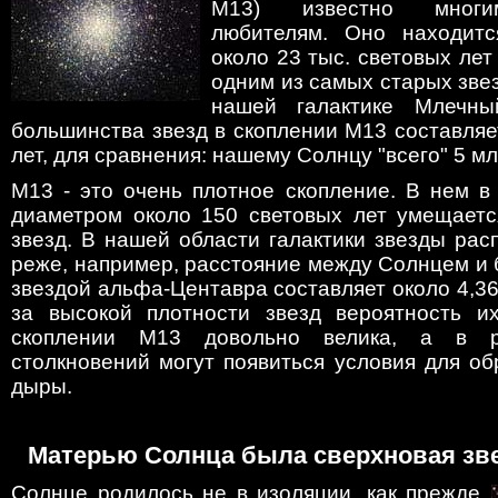
M13) известно многи
любителям. Оно находитс
около 23 тыс. световых лет
одним из самых старых зве
нашей галактике Млечны
большинства звезд в скоплении M13 составля
лет, для сравнения: нашему Солнцу "всего" 5 мл
M13 - это очень плотное скопление. В нем в
диаметром около 150 световых лет умещаетс
звезд. В нашей области галактики звезды ра
реже, например, расстояние между Солнцем и
звездой альфа-Центавра составляет около 4,36 
за высокой плотности звезд вероятность и
скоплении M13 довольно велика, а в ре
столкновений могут появиться условия для о
дыры.
Матерью Солнца была сверхновая зв
Солнце родилось не в изоляции, как прежде