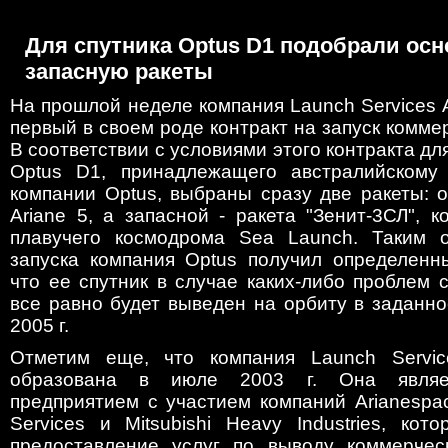
Для спутника Optus D1 подобрали ос
запасную ракеты
На прошлой неделе компания Launch Services A
первый в своем роде контракт на запуск коммер
В соответствии с условиями этого контракта дл
Optus D1, принадлежащего австралийскому 
компании Optus, выбраны сразу две ракеты: 
Ariane 5, а запасной - ракета "Зенит-3СЛ", к
плавучего космодрома Sea Launch. Таким о
запуска компания Optus получил определенны
что ее спутник в случае каких-либо проблем с
все равно будет выведен на орбиту в заданно
2005 г.
Отметим еще, что компания Launch Service
образована в июле 2003 г. Она являе
предприятием с участием компаний Arianespa
Services и Mitsubishi Heavy Industries, ко
предоставление услуг по выводу коммерчес