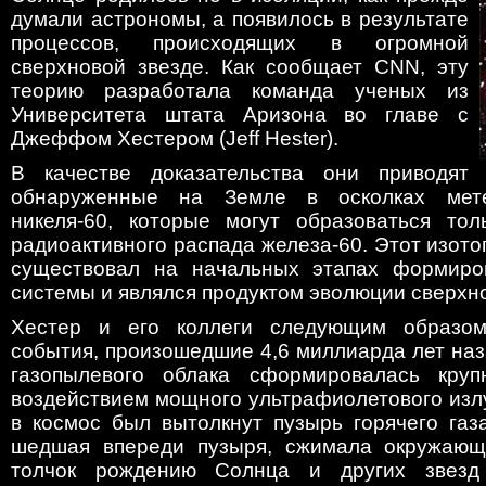
думали астрономы, а появилось в результате
процессов, происходящих в огромной
сверхновой звезде. Как сообщает CNN, эту
теорию разработала команда ученых из
Университета штата Аризона во главе с
Джеффом Хестером (Jeff Hester).
В качестве доказательства они приводят
обнаруженные на Земле в осколках мете
никеля-60, которые могут образоваться тол
радиоактивного распада железа-60. Этот изотоп
существовал на начальных этапах формиро
системы и являлся продуктом эволюции сверхн
Хестер и его коллеги следующим образом
события, произошедшие 4,6 миллиарда лет наза
газопылевого облака сформировалась круп
воздействием мощного ультрафиолетового изл
в космос был вытолкнут пузырь горячего газ
шедшая впереди пузыря, сжимала окружающи
толчок рождению Солнца и других звезд