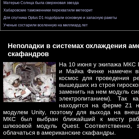
Матерью Солнца была сверхновая звезда
Хабаровские таможенники перехватили метеорит
Для спутника Optus D1 подобрали основную и запасную ракеты
Ученые состарили вселенную на миллиард лет
Неполадки в системах охлаждения ам
скафандров
На 10 июня у экипажа МКС 
и Майка Финке намечен в
космос для проведения р
вышедших из строя гироско
заменить на нем модуль си
электропитанием). Так к
находится на ферме Z1 н
модулем Unity, поэтому для выхода на вне
МКС был выбран ближайший к месту рабо
шлюзовой модуль Quest. Соответственно, э
облачаться в американские скафандры.