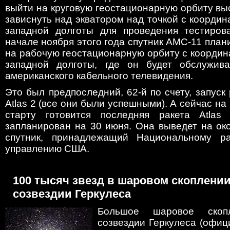
выйти на круговую геостационарную орбиту выс
зависнуть над экватором над точкой с координ
западной долготы для проведения тестиров
начале ноября этого года спутник AMC-11 план
на рабочую геостационарную орбиту с координ
западной долготы, где он будет обслужива
американского кабельного телевидения.
Это был предпоследний, 62-й по счету, запуск
Atlas 2 (все они были успешными). А сейчас на
старту готовится последняя ракета Atlas
запланирован на 30 июня. Она выведет на ок
спутник, принадлежащий Национальному ра
управлению США.
100 тысяч звезд в шаровом скоплении
созвездии Геркулеса
Большое шаровое скоп
созвездии Геркулеса (офиц