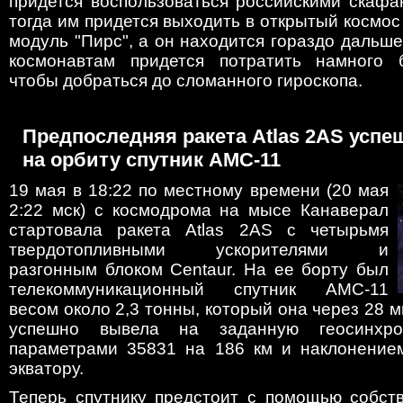
придется воспользоваться российскими скафа
тогда им придется выходить в открытый космос
модуль "Пирс", а он находится гораздо дальше
космонавтам придется потратить намного 
чтобы добраться до сломанного гироскопа.
Предпоследняя ракета Atlas 2AS усп
на орбиту спутник AMC-11
19 мая в 18:22 по местному времени (20 мая
2:22 мск) с космодрома на мысе Канаверал
стартовала ракета Atlas 2AS с четырьмя
твердотопливными ускорителями и
разгонным блоком Centaur. На ее борту был
телекоммуникационный спутник AMC-11
весом около 2,3 тонны, который она через 28 м
успешно вывела на заданную геосинхр
параметрами 35831 на 186 км и наклонением
экватору.
Теперь спутнику предстоит с помощью собств