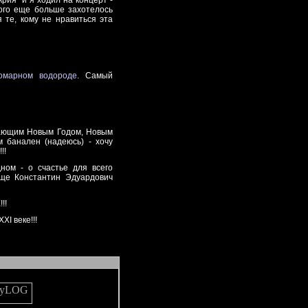
рия" и я ходил на концерт -
кого еще больше захотелось
 те, кому не нравиться эта
омарном водороде
. Самый
упающим Новым Годом, Новым
 банален (надеюсь) - хочу
!!
ном - о счастье для всего
еще Константин Эдуардович
!!
XI веке!!!