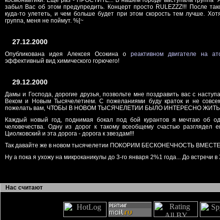
космонавтики. Еще раз - ПРОСТИТЕ... В нашем городе ваступала группа "А
забыл Вас об этом предупредить. Концерт просто RULEZZZ!!! После та
куда-то улететь, и чем больше будет при этом скорость тем лучше. Хотя
группа, меня не поймут. %[~
27.12.2000
Опубликована идея Алексея Осокина о
реактивном двигателе на ат
эффективный вид химического горючего!
29.12.2000
Дамы и Господа, дорогие друзья, позвольте мне поздравить вас с наст
Веком и Новым Тысячелетием. С пожеланиями буду краток и не совсем
пожелать вам, ЧТОБЫ В НОВОМ ТЫСЯЧЕЛЕТИИ БЫЛО ИНТЕРЕСНО ЖИТЬ!
Каждый новый год, поднимая бокал под бой курантов я мечтаю об од
человечества. Одну из дорог к такому всеобщему счастью разглядел 
Циолковский и эта дорога - дорога к звездам!!!
Так давайте же в новом тысячелетии ПОКОРИМ БЕСКОНЕЧНОСТЬ ВМЕСТЕ!
Ну а пока я ухожу на микроканикулы до 3-го января 2%1 года... До встречи в X
Нас считают