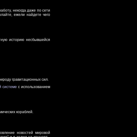
аботу, некогда даже по сети
ылайте, ежели найдете чего
стную историю несбывшейся
рироду гравитационных сил.
й системе
с использованием
ических кораблей.
бновление новостей мировой