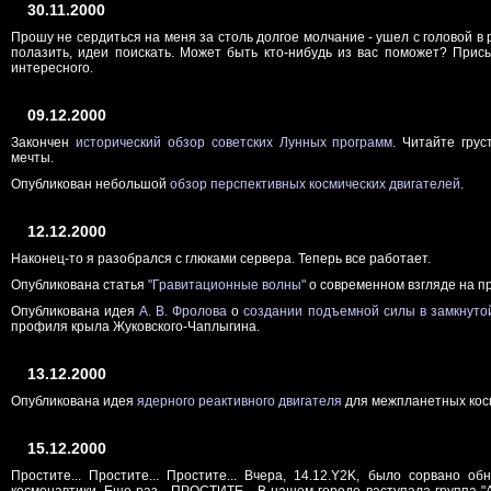
30.11.2000
Прошу не сердиться на меня за столь долгое молчание - ушел с головой в р
полазить, идеи поискать. Может быть кто-нибудь из вас поможет? Прис
интересного.
09.12.2000
Закончен
исторический обзор советских Лунных программ
. Читайте гру
мечты.
Опубликован небольшой
обзор перспективных космических двигателей
.
12.12.2000
Наконец-то я разобрался с глюками сервера. Теперь все работает.
Опубликована статья
"Гравитационные волны"
о современном взгляде на п
Опубликована идея
А. В. Фролова
о
создании подъемной силы в замкнуто
профиля крыла Жуковского-Чаплыгина.
13.12.2000
Опубликована идея
ядерного реактивного двигателя
для межпланетных косм
15.12.2000
Простите... Простите... Простите... Вчера, 14.12.Y2K, было сорвано о