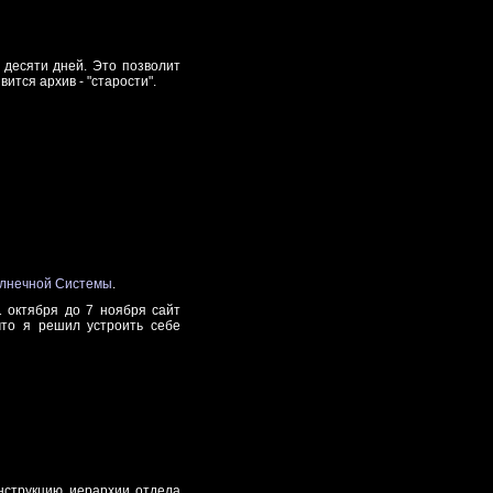
 десяти дней. Это позволит
ится архив - "старости".
ы
олнечной Системы
.
1 октября до 7 ноября сайт
что я решил устроить себе
онструкцию иерархии отдела