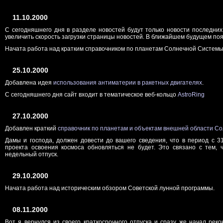
11.10.2000
С сегодняшнего дня в разделе новостей будут только новости последних
увеличить скорость загрузки страницы новостей. В ближайшем будущем появ
Начата работа над кратким справочником по планетам Солнечной Систем
25.10.2000
Добавлена идея
использования антиматерии в ракетных двигателях
.
С сегодняшнего дня сайт входит в тематическое веб-кольцо
AstroRing
27.10.2000
Добавлен краткий
справочник по планетам и объектам внешней области С
Дамы и господа, должен довести до вашего сведения, что в период с 3
проекта освоения космоса обновляться не будет. Это связано с тем, 
недельный отпуск.
29.10.2000
Начата работа над историческим обзором Советской лунной программы.
08.11.2000
Вот я вернулся из своего краткосрочного отпуска и сразу же начал рек