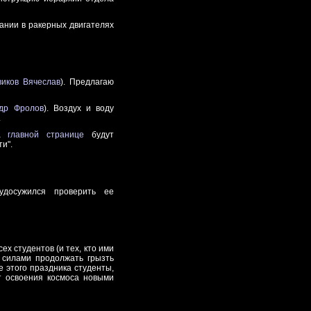
вании в ракерных двигателях
виков Вячеслав
). Предлагаю
ндр Фролов
). Воздух и воду
.
на
главной странице
будут
и".
досужился проверить ее
х студентов (и тех, кто ими
 силами продолжать грызть
е этого праздника студенты,
кт освоения космоса новыми