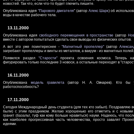
новостей. Так что, если что-то будет глючить пишите.
Опубликована идея
"Парового двигателя
" (автор
Алекс Шарк
) об использо
воды в качестве рабочего тела.
13.11.2000
Опубликована идея
свободного перемещения в пространстве
(автор
Но
вместе с автором попытаться сделать свои выводы из физических опытов.
А вот это уже поинтереснее -
"Магнитный пропеллер"
(автор
Алекса
загребают пропеллеры и винты из металлов, а вакуум - из магнитных полей
Появился раздел
"Старости"
проекта освоения космоса. Теперь 
фигурировать только последние 3 новоси, а остальные переходят в "старост
16.11.2000
Опубликована
модель гравилета
(автор Н. А. Овчарев). Кто бы у
работоспособность?
17.11.2000
Сегодня Международный день студента (для тех кто забыл). Поздравляю все
были) с этим праздником. Желаю хорошенько его отметить и с новыми
гранит (базальт, туф как кому больше нравиться) науки. Надеюсь, что посл
как наиболее прогрессивная часть человечества, просто завалят Прое
идеями.