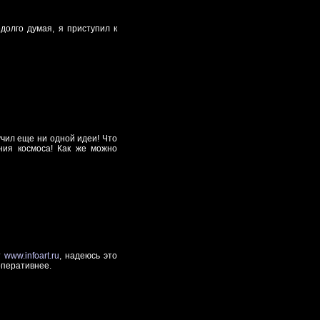
долго думая, я приступил к
учил еще ни одной идеи! Что
ния космоса! Как же можно
т
www.infoart.ru
, надеюсь это
оперативнее.